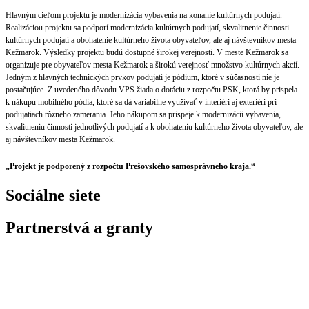
Hlavným cieľom projektu je modernizácia vybavenia na konanie kultúrnych podujatí.
Realizáciou projektu sa podporí modernizácia kultúrnych podujatí, skvalitnenie činnosti
kultúrnych podujatí a obohatenie kultúrneho života obyvateľov, ale aj návštevníkov mesta
Kežmarok. Výsledky projektu budú dostupné širokej verejnosti. V meste Kežmarok sa
organizuje pre obyvateľov mesta Kežmarok a širokú verejnosť množstvo kultúrnych akcií.
Jedným z hlavných technických prvkov podujatí je pódium, ktoré v súčasnosti nie je
postačujúce. Z uvedeného dôvodu VPS žiada o dotáciu z rozpočtu PSK, ktorá by prispela
k nákupu mobilného pódia, ktoré sa dá variabilne využívať v interiéri aj exteriéri pri
podujatiach rôzneho zamerania. Jeho nákupom sa prispeje k modernizácii vybavenia,
skvalitneniu činnosti jednotlivých podujatí a k obohateniu kultúrneho života obyvateľov, ale
aj návštevníkov mesta Kežmarok.
„Projekt je podporený z rozpočtu Prešovského samosprávneho kraja.“
Sociálne siete
Partnerstvá a granty