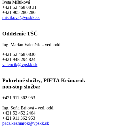
Iveta Mištíková
+421 52 468 08 31
+421 905 280 286
mistikova@vpskk.sk
Oddelenie TŠČ
Ing. Marián Valenčík - ved. odd.
+421 52 468 0830
+421 948 294 824
valencik@vpskk.sk
Pohrebné služby, PIETA Kežmarok
non-stop služba
:
+421 911 362 953
Ing. Soňa Brijová - ved. odd.
+421 52 452 2464
+421 911 362 953
pacs.kezmarok@vpskk.sk