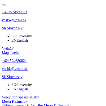
+421524680821
vpskk@vpskk.sk
SK
Slovensky
SK
Slovensky
EN
English
Vytlačiť
Mapa webu
+421524680821
vpskk@vpskk.sk
SK
Slovensky
SK
Slovensky
EN
English
Verejnoprospešné služby
Mesta Kežmarok