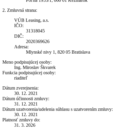
Poľná 1953/1, 060 01 Kežmarok
2. Zmluvná strana:
VÚB Leasing, a.s.
IČO:
31318045
DIČ:
2020369626
Adresa:
Mlynské nivy 1, 820 05 Bratislava
Meno podpisujúcej osoby:
Ing. Miroslav Škvarek
Funkcia podpisujúcej osoby:
riaditeľ
Dátum zverejnenia:
30. 12. 2021
Dátum účinnosti zmluvy:
31. 12. 2021
Dátum uzatvorenia/udelenia súhlasu s uzatvorením zmluvy:
30. 12. 2021
Platnosť zmluvy do:
31. 3. 2026