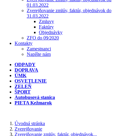
01.03.2022
Zverejňovanie zmlúv, faktúr, objednávok do
31.03.2022
Zmluvy
Faktúry
Objednávky
ZFO do 09⁄2020
Kontakty
Zamestnanci
Napíšte nám
ODPADY
DOPRAVA
ÚMK
OSVETLENIE
ZELEŇ
ŠPORT
Autobusová stanica
PIETA Kežmarok
Úvodná stránka
Zverejňovanie
Zverejňovanie zmlúv, faktúr, objednávok...