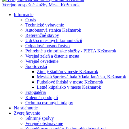
Verejnoprospešné služby Mesta Kežmarok
Informácie
O nás
Technické vybavenie
Autobusová stanica Kežmarok
Referenčné stavby
Údržba miestnych komunikácií
Odpadové hospodárstvo
Pohrebné a cintorínske služby - PIETA Kežmarok
Verejná zeleň a čistenie mesta
Verejné osvetlenie
Športoviská
Zimný štadión v meste Kežmarok
Mestská športová hala Vlada Jančeka, Kežmarok
Futbalové ihriská v meste Kežmarok
Letné kúpalisko v meste Kežmarok
Fotogaléria
Kalendár podujatí
Ochrana osobných údajov
Na stiahnutie
Zverejňovanie
Súhrnné správy
Verejné obstarávanie
Zverejňovanie zmlúv, faktúr, objednávok od