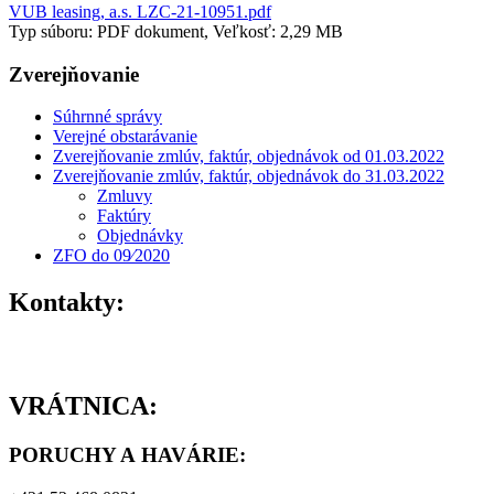
VUB leasing, a.s. LZC-21-10951.pdf
Typ súboru: PDF dokument, Veľkosť: 2,29 MB
Zverejňovanie
Súhrnné správy
Verejné obstarávanie
Zverejňovanie zmlúv, faktúr, objednávok od 01.03.2022
Zverejňovanie zmlúv, faktúr, objednávok do 31.03.2022
Zmluvy
Faktúry
Objednávky
ZFO do 09⁄2020
Kontakty:
VRÁTNICA:
PORUCHY A HAVÁRIE
: