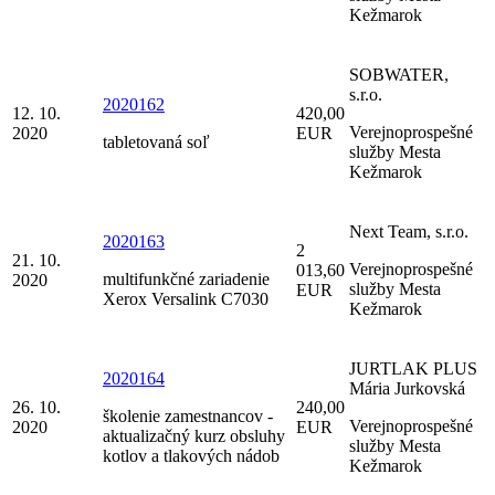
Kežmarok
SOBWATER,
s.r.o.
2020162
12. 10.
420,00
Verejnoprospešné
2020
EUR
tabletovaná soľ
služby Mesta
Kežmarok
Next Team, s.r.o.
2020163
2
21. 10.
Verejnoprospešné
013,60
multifunkčné zariadenie
2020
služby Mesta
EUR
Xerox Versalink C7030
Kežmarok
JURTLAK PLUS
2020164
Mária Jurkovská
26. 10.
240,00
školenie zamestnancov -
Verejnoprospešné
2020
EUR
aktualizačný kurz obsluhy
služby Mesta
kotlov a tlakových nádob
Kežmarok