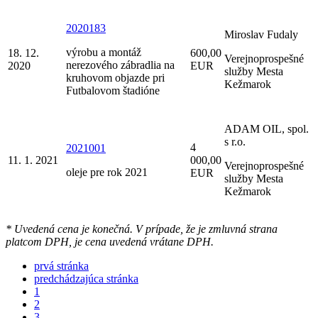
2020183
Miroslav Fudaly
výrobu a montáž
18. 12.
600,00
Verejnoprospešné
nerezového zábradlia na
2020
EUR
služby Mesta
kruhovom objazde pri
Kežmarok
Futbalovom štadióne
ADAM OIL, spol.
s r.o.
4
2021001
11. 1. 2021
000,00
Verejnoprospešné
oleje pre rok 2021
EUR
služby Mesta
Kežmarok
* Uvedená cena je konečná. V prípade, že je zmluvná strana
platcom DPH, je cena uvedená vrátane DPH.
prvá stránka
predchádzajúca stránka
1
2
3