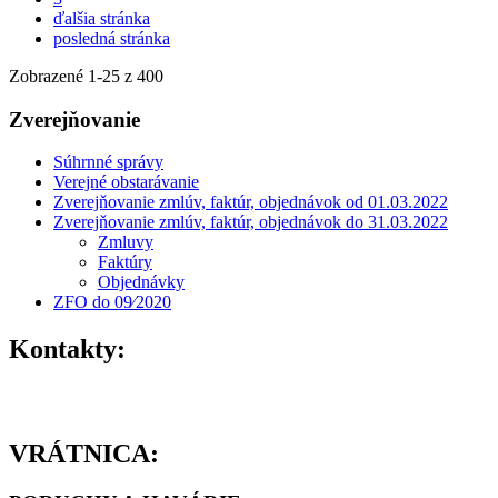
ďalšia stránka
posledná stránka
Zobrazené
1
-
25
z 400
Zverejňovanie
Súhrnné správy
Verejné obstarávanie
Zverejňovanie zmlúv, faktúr, objednávok od 01.03.2022
Zverejňovanie zmlúv, faktúr, objednávok do 31.03.2022
Zmluvy
Faktúry
Objednávky
ZFO do 09⁄2020
Kontakty:
VRÁTNICA: