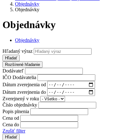
Objednávky
Objednávky
Objednávky
Objednávky
Hľadaný výraz
Hľadať
Rozšírené hľadanie
Dodávateľ
IČO Dodávatelia
Dátum zverejnenia od
Dátum zverejnenia do
Zverejnený v roku
Číslo objednávky
Popis plnenia
Cena od
Cena do
Zrušiť filter