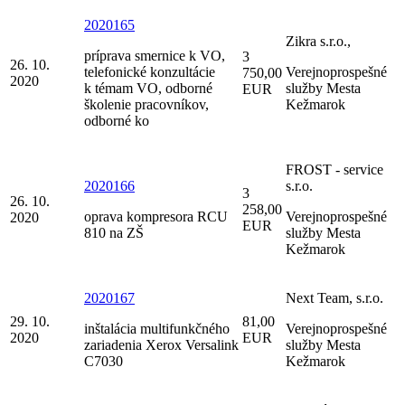
2020165
Zikra s.r.o.,
príprava smernice k VO,
3
26. 10.
telefonické konzultácie
Verejnoprospešné
750,00
2020
k témam VO, odborné
služby Mesta
EUR
školenie pracovníkov,
Kežmarok
odborné ko
FROST - service
2020166
s.r.o.
3
26. 10.
258,00
oprava kompresora RCU
Verejnoprospešné
2020
EUR
810 na ZŠ
služby Mesta
Kežmarok
2020167
Next Team, s.r.o.
29. 10.
81,00
inštalácia multifunkčného
Verejnoprospešné
2020
EUR
zariadenia Xerox Versalink
služby Mesta
C7030
Kežmarok