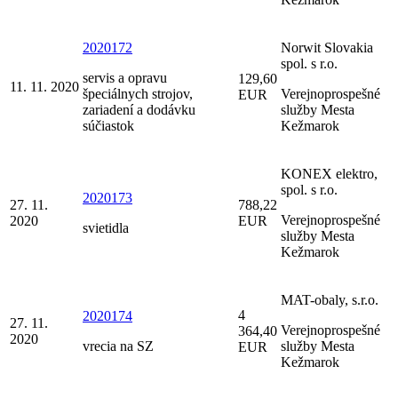
2020172
Norwit Slovakia
spol. s r.o.
servis a opravu
129,60
11. 11. 2020
špeciálnych strojov,
Verejnoprospešné
EUR
zariadení a dodávku
služby Mesta
súčiastok
Kežmarok
KONEX elektro,
spol. s r.o.
2020173
27. 11.
788,22
Verejnoprospešné
2020
EUR
svietidla
služby Mesta
Kežmarok
MAT-obaly, s.r.o.
4
2020174
27. 11.
Verejnoprospešné
364,40
2020
vrecia na SZ
služby Mesta
EUR
Kežmarok