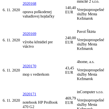
mmcité 2 s.r.o.
2020168
140,40
Verejnoprospešné
6. 11. 2020
oprava poškodenej
EUR
služby Mesta
vahadlovej hojdačky
Kežmarok
Pavol Škirta
2020169
240,00
Verejnoprospešné
6. 11. 2020
výroba kŕmidiel pre
EUR
služby Mesta
vtáctvo
Kežmarok
4home, a.s.
2020170
43,45
Verejnoprospešné
6. 11. 2020
EUR
mop s vedierkom
služby Mesta
Kežmarok
inComputer s.r.o.
2020171
469,79
Verejnoprospešné
6. 11. 2020
notebook HP ProBook
EUR
služby Mesta
470 G2
Kežmarok