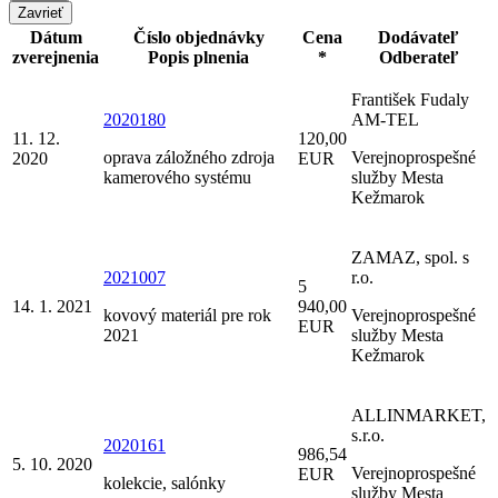
Zavrieť
Dátum
Číslo objednávky
Cena
Dodávateľ
zverejnenia
Popis plnenia
*
Odberateľ
František Fudaly
2020180
AM-TEL
11. 12.
120,00
oprava záložného zdroja
Verejnoprospešné
2020
EUR
kamerového systému
služby Mesta
Kežmarok
ZAMAZ, spol. s
2021007
r.o.
5
14. 1. 2021
940,00
kovový materiál pre rok
Verejnoprospešné
EUR
2021
služby Mesta
Kežmarok
ALLINMARKET,
s.r.o.
2020161
986,54
5. 10. 2020
Verejnoprospešné
EUR
kolekcie, salónky
služby Mesta