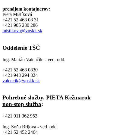
prenájom kontajnerov:
Iveta Mištíková
+421 52 468 08 31
+421 905 280 286
mistikova@vpskk.sk
Oddelenie TŠČ
Ing. Marián Valenčík - ved. odd.
+421 52 468 0830
+421 948 294 824
valencik@vpskk.sk
Pohrebné služby, PIETA Kežmarok
non-stop služba
:
+421 911 362 953
Ing. Soňa Brijová - ved. odd.
+421 52 452 2464