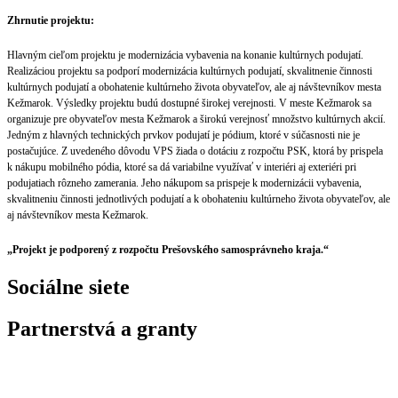
Zhrnutie projektu:
Hlavným cieľom projektu je modernizácia vybavenia na konanie kultúrnych podujatí.
Realizáciou projektu sa podporí modernizácia kultúrnych podujatí, skvalitnenie činnosti
kultúrnych podujatí a obohatenie kultúrneho života obyvateľov, ale aj návštevníkov mesta
Kežmarok. Výsledky projektu budú dostupné širokej verejnosti. V meste Kežmarok sa
organizuje pre obyvateľov mesta Kežmarok a širokú verejnosť množstvo kultúrnych akcií.
Jedným z hlavných technických prvkov podujatí je pódium, ktoré v súčasnosti nie je
postačujúce. Z uvedeného dôvodu VPS žiada o dotáciu z rozpočtu PSK, ktorá by prispela
k nákupu mobilného pódia, ktoré sa dá variabilne využívať v interiéri aj exteriéri pri
podujatiach rôzneho zamerania. Jeho nákupom sa prispeje k modernizácii vybavenia,
skvalitneniu činnosti jednotlivých podujatí a k obohateniu kultúrneho života obyvateľov, ale
aj návštevníkov mesta Kežmarok.
„Projekt je podporený z rozpočtu Prešovského samosprávneho kraja.“
Sociálne siete
Partnerstvá a granty