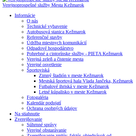
Verejnoprospešné služby Mesta Kežmarok
Informácie
O nás
Technické vybavenie
Autobusová stanica Kežmarok
Referenčné stavby
Údržba miestnych komunikácií
Odpadové hospodárstvo
Pohrebné a cintorínske služby - PIETA Kežmarok
Verejná zeleň a čistenie mesta
Verejné osvetlenie
Športoviská
Zimný štadión v meste Kežmarok
Mestská športová hala Vlada Jančeka, Kežmarok
Futbalové ihriská v meste Kežmarok
Letné kúpalisko v meste Kežmarok
Fotogaléria
Kalendár podujatí
Ochrana osobných údajov
Na stiahnutie
Zverejňovanie
Súhrnné správy
Verejné obstarávanie
Zverejňovanie zmlúv, faktúr, objednávok od