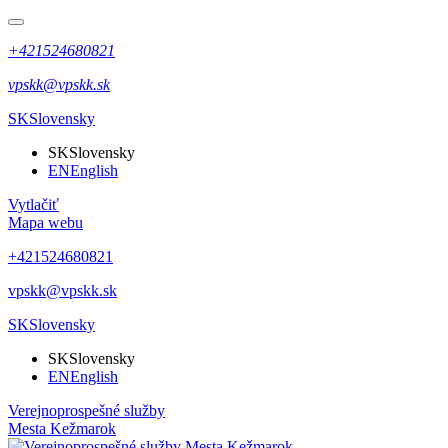
+421524680821
vpskk@vpskk.sk
SK
Slovensky
SK
Slovensky
EN
English
Vytlačiť
Mapa webu
+421524680821
vpskk@vpskk.sk
SK
Slovensky
SK
Slovensky
EN
English
Verejnoprospešné služby
Mesta Kežmarok