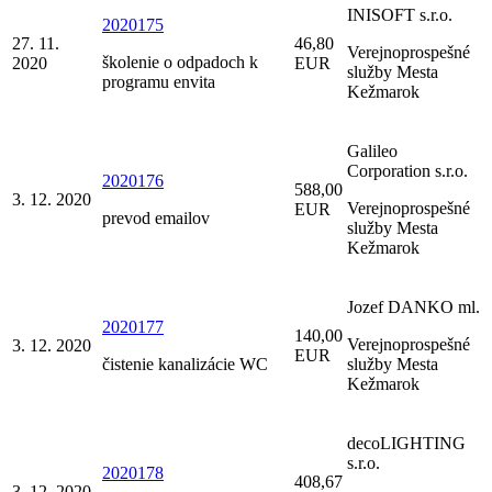
INISOFT s.r.o.
2020175
27. 11.
46,80
Verejnoprospešné
školenie o odpadoch k
2020
EUR
služby Mesta
programu envita
Kežmarok
Galileo
Corporation s.r.o.
2020176
588,00
3. 12. 2020
Verejnoprospešné
EUR
prevod emailov
služby Mesta
Kežmarok
Jozef DANKO ml.
2020177
140,00
Verejnoprospešné
3. 12. 2020
EUR
čistenie kanalizácie WC
služby Mesta
Kežmarok
decoLIGHTING
s.r.o.
2020178
408,67
3. 12. 2020