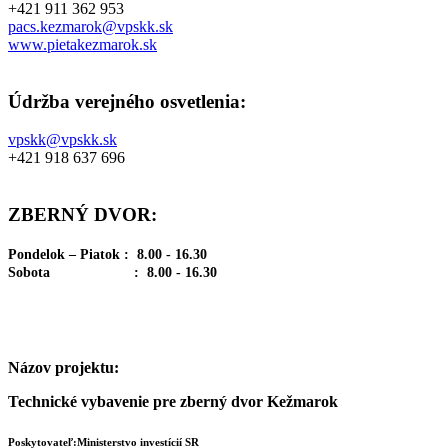
+421 911 362 953
pacs.kezmarok@vpskk.sk
www.pietakezmarok.sk
Údržba verejného osvetlenia:
vpskk@vpskk.sk
+421 918 637 696
ZBERNÝ DVOR:
Pondelok – Piatok : 8.00 - 16.30
Sobota : 8.00 - 16.30
Názov projektu:
Technické vybavenie pre zberný dvor Kežmarok
Poskytovateľ:Ministerstvo investícií SR