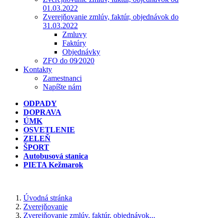
01.03.2022
Zverejňovanie zmlúv, faktúr, objednávok do
31.03.2022
Zmluvy
Faktúry
Objednávky
ZFO do 09⁄2020
Kontakty
Zamestnanci
Napíšte nám
ODPADY
DOPRAVA
ÚMK
OSVETLENIE
ZELEŇ
ŠPORT
Autobusová stanica
PIETA Kežmarok
Úvodná stránka
Zverejňovanie
Zverejňovanie zmlúv, faktúr, objednávok...