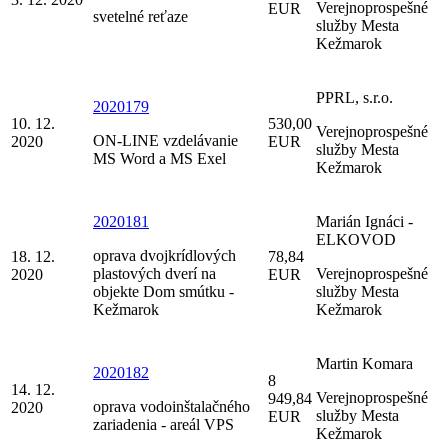
Verejnoprospešné
EUR
svetelné reťaze
služby Mesta
Kežmarok
PPRL, s.r.o.
2020179
10. 12.
530,00
Verejnoprospešné
ON-LINE vzdelávanie
2020
EUR
služby Mesta
MS Word a MS Exel
Kežmarok
2020181
Marián Ignáci -
ELKOVOD
oprava dvojkrídlových
18. 12.
78,84
plastových dverí na
Verejnoprospešné
2020
EUR
objekte Dom smútku -
služby Mesta
Kežmarok
Kežmarok
Martin Komara
2020182
8
14. 12.
Verejnoprospešné
949,84
oprava vodoinštalačného
2020
služby Mesta
EUR
zariadenia - areál VPS
Kežmarok