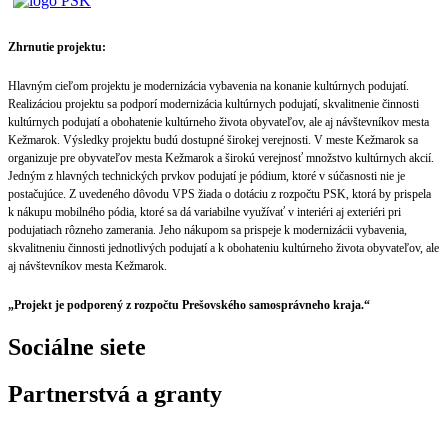
Zhrnutie projektu:
Hlavným cieľom projektu je modernizácia vybavenia na konanie kultúrnych podujatí.
Realizáciou projektu sa podporí modernizácia kultúrnych podujatí, skvalitnenie činnosti
kultúrnych podujatí a obohatenie kultúrneho života obyvateľov, ale aj návštevníkov mesta
Kežmarok. Výsledky projektu budú dostupné širokej verejnosti. V meste Kežmarok sa
organizuje pre obyvateľov mesta Kežmarok a širokú verejnosť množstvo kultúrnych akcií.
Jedným z hlavných technických prvkov podujatí je pódium, ktoré v súčasnosti nie je
postačujúce. Z uvedeného dôvodu VPS žiada o dotáciu z rozpočtu PSK, ktorá by prispela
k nákupu mobilného pódia, ktoré sa dá variabilne využívať v interiéri aj exteriéri pri
podujatiach rôzneho zamerania. Jeho nákupom sa prispeje k modernizácii vybavenia,
skvalitneniu činnosti jednotlivých podujatí a k obohateniu kultúrneho života obyvateľov, ale
aj návštevníkov mesta Kežmarok.
„Projekt je podporený z rozpočtu Prešovského samosprávneho kraja.“
Sociálne siete
Partnerstvá a granty