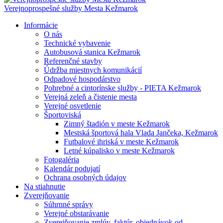
Verejnoprospešné služby Mesta Kežmarok
Informácie
O nás
Technické vybavenie
Autobusová stanica Kežmarok
Referenčné stavby
Údržba miestnych komunikácií
Odpadové hospodárstvo
Pohrebné a cintorínske služby - PIETA Kežmarok
Verejná zeleň a čistenie mesta
Verejné osvetlenie
Športoviská
Zimný štadión v meste Kežmarok
Mestská športová hala Vlada Jančeka, Kežmarok
Futbalové ihriská v meste Kežmarok
Letné kúpalisko v meste Kežmarok
Fotogaléria
Kalendár podujatí
Ochrana osobných údajov
Na stiahnutie
Zverejňovanie
Súhrnné správy
Verejné obstarávanie
Zverejňovanie zmlúv, faktúr, objednávok od