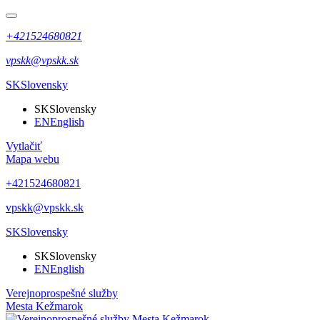
+421524680821
vpskk@vpskk.sk
SK
Slovensky
SK
Slovensky
EN
English
Vytlačiť
Mapa webu
+421524680821
vpskk@vpskk.sk
SK
Slovensky
SK
Slovensky
EN
English
Verejnoprospešné služby
Mesta Kežmarok