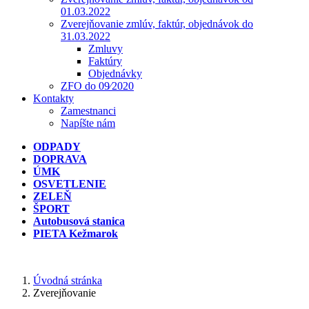
01.03.2022
Zverejňovanie zmlúv, faktúr, objednávok do
31.03.2022
Zmluvy
Faktúry
Objednávky
ZFO do 09⁄2020
Kontakty
Zamestnanci
Napíšte nám
ODPADY
DOPRAVA
ÚMK
OSVETLENIE
ZELEŇ
ŠPORT
Autobusová stanica
PIETA Kežmarok
Úvodná stránka
Zverejňovanie