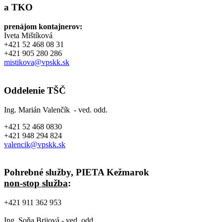
a TKO
prenájom kontajnerov:
Iveta Mištíková
+421 52 468 08 31
+421 905 280 286
mistikova@vpskk.sk
Oddelenie TŠČ
Ing. Marián Valenčík - ved. odd.
+421 52 468 0830
+421 948 294 824
valencik@vpskk.sk
Pohrebné služby, PIETA Kežmarok
non-stop služba
:
+421 911 362 953
Ing. Soňa Brijová - ved. odd.