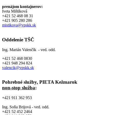
prenájom kontajnerov:
Iveta Mištíková
+421 52 468 08 31
+421 905 280 286
mistikova@vpskk.sk
Oddelenie TŠČ
Ing. Marián Valenčík - ved. odd.
+421 52 468 0830
+421 948 294 824
valencik@vpskk.sk
Pohrebné služby, PIETA Kežmarok
non-stop služba
:
+421 911 362 953
Ing. Soňa Brijová - ved. odd.
+421 52 452 2464