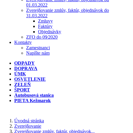
01.03.2022
Zverejňovanie zmlúv, faktúr, objednávok do
31.03.2022
Zmluvy
Faktúry
Objednávky
ZFO do 09⁄2020
Kontakty
Zamestnanci
Napíšte nám
ODPADY
DOPRAVA
ÚMK
OSVETLENIE
ZELEŇ
ŠPORT
Autobusová stanica
PIETA Kežmarok
Úvodná stránka
Zverejňovanie
Zverejňovanie zmlúv, faktúr, objednávok...