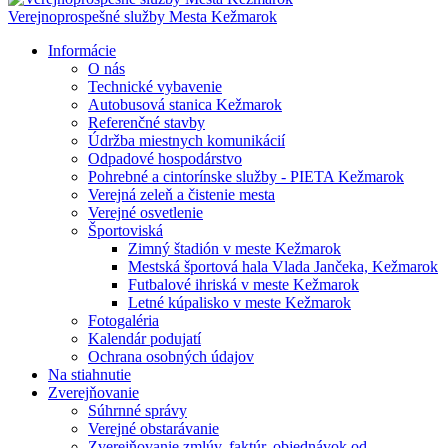
Verejnoprospešné služby Mesta Kežmarok
Informácie
O nás
Technické vybavenie
Autobusová stanica Kežmarok
Referenčné stavby
Údržba miestnych komunikácií
Odpadové hospodárstvo
Pohrebné a cintorínske služby - PIETA Kežmarok
Verejná zeleň a čistenie mesta
Verejné osvetlenie
Športoviská
Zimný štadión v meste Kežmarok
Mestská športová hala Vlada Jančeka, Kežmarok
Futbalové ihriská v meste Kežmarok
Letné kúpalisko v meste Kežmarok
Fotogaléria
Kalendár podujatí
Ochrana osobných údajov
Na stiahnutie
Zverejňovanie
Súhrnné správy
Verejné obstarávanie
Zverejňovanie zmlúv, faktúr, objednávok od