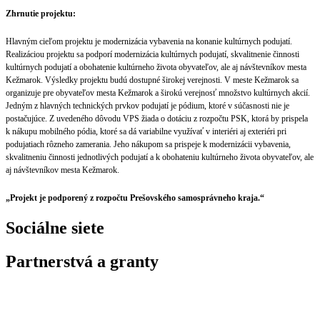
Zhrnutie projektu:
Hlavným cieľom projektu je modernizácia vybavenia na konanie kultúrnych podujatí.
Realizáciou projektu sa podporí modernizácia kultúrnych podujatí, skvalitnenie činnosti
kultúrnych podujatí a obohatenie kultúrneho života obyvateľov, ale aj návštevníkov mesta
Kežmarok. Výsledky projektu budú dostupné širokej verejnosti. V meste Kežmarok sa
organizuje pre obyvateľov mesta Kežmarok a širokú verejnosť množstvo kultúrnych akcií.
Jedným z hlavných technických prvkov podujatí je pódium, ktoré v súčasnosti nie je
postačujúce. Z uvedeného dôvodu VPS žiada o dotáciu z rozpočtu PSK, ktorá by prispela
k nákupu mobilného pódia, ktoré sa dá variabilne využívať v interiéri aj exteriéri pri
podujatiach rôzneho zamerania. Jeho nákupom sa prispeje k modernizácii vybavenia,
skvalitneniu činnosti jednotlivých podujatí a k obohateniu kultúrneho života obyvateľov, ale
aj návštevníkov mesta Kežmarok.
„Projekt je podporený z rozpočtu Prešovského samosprávneho kraja.“
Sociálne siete
Partnerstvá a granty