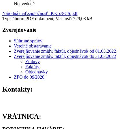
Neuvedené
Národná diaľ.spoločnosť -KK578CS.pdf
Typ súboru: PDF dokument, Veľkosť: 729,08 kB
Zverejňovanie
Súhrnné správy
Verejné obstarávanie
Zverejňovanie zmlúv, faktúr, objednávok od 01.03.2022
Zverejňovanie zmlúv, faktúr, objednávok do 31.03.2022
Zmluvy
Faktúry
Objednávky
ZFO do 09⁄2020
Kontakty:
VRÁTNICA: