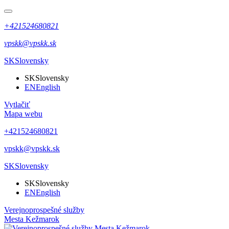
+421524680821
vpskk@vpskk.sk
SK
Slovensky
SK
Slovensky
EN
English
Vytlačiť
Mapa webu
+421524680821
vpskk@vpskk.sk
SK
Slovensky
SK
Slovensky
EN
English
Verejnoprospešné služby
Mesta Kežmarok