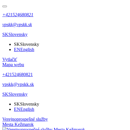
+421524680821
vpskk@vpskk.sk
SK
Slovensky
SK
Slovensky
EN
English
Vytlačiť
Mapa webu
+421524680821
vpskk@vpskk.sk
SK
Slovensky
SK
Slovensky
EN
English
Verejnoprospešné služby
Mesta Kežmarok