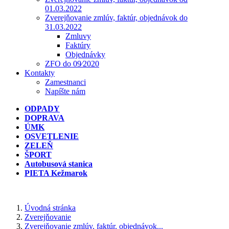
01.03.2022
Zverejňovanie zmlúv, faktúr, objednávok do
31.03.2022
Zmluvy
Faktúry
Objednávky
ZFO do 09⁄2020
Kontakty
Zamestnanci
Napíšte nám
ODPADY
DOPRAVA
ÚMK
OSVETLENIE
ZELEŇ
ŠPORT
Autobusová stanica
PIETA Kežmarok
Úvodná stránka
Zverejňovanie
Zverejňovanie zmlúv, faktúr, objednávok...