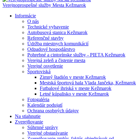
Verejnoprospešné služby Mesta Kežmarok
Informácie
O nás
Technické vybavenie
Autobusová stanica Kežmarok
Referenčné stavby
Údržba miestnych komunikácií
Odpadové hospodárstvo
Pohrebné a cintorínske služby - PIETA Kežmarok
Verejná zeleň a čistenie mesta
Verejné osvetlenie
Športoviská
Zimný štadión v meste Kežmarok
Mestská športová hala Vlada Jančeka, Kežmarok
Futbalové ihriská v meste Kežmarok
Letné kúpalisko v meste Kežmarok
Fotogaléria
Kalendár podujatí
Ochrana osobných údajov
Na stiahnutie
Zverejňovanie
Súhrnné správy
Verejné obstarávanie
Zverejňovanie zmlúv, faktúr, objednávok od