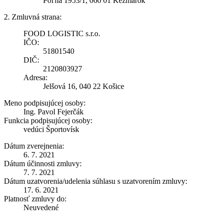
Poľná 1953/1, 060 01 Kežmarok
2. Zmluvná strana:
FOOD LOGISTIC s.r.o.
IČO:
51801540
DIČ:
2120803927
Adresa:
Jelšová 16, 040 22 Košice
Meno podpisujúcej osoby:
Ing. Pavol Fejerčák
Funkcia podpisujúcej osoby:
vedúci Športovísk
Dátum zverejnenia:
6. 7. 2021
Dátum účinnosti zmluvy:
7. 7. 2021
Dátum uzatvorenia/udelenia súhlasu s uzatvorením zmluvy:
17. 6. 2021
Platnosť zmluvy do:
Neuvedené