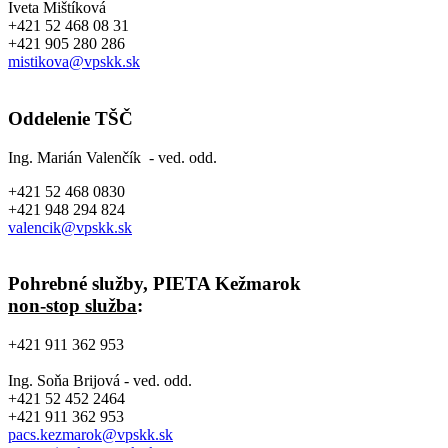
Iveta Mištíková
+421 52 468 08 31
+421 905 280 286
mistikova@vpskk.sk
Oddelenie TŠČ
Ing. Marián Valenčík - ved. odd.
+421 52 468 0830
+421 948 294 824
valencik@vpskk.sk
Pohrebné služby, PIETA Kežmarok
non-stop služba
:
+421 911 362 953
Ing. Soňa Brijová - ved. odd.
+421 52 452 2464
+421 911 362 953
pacs.kezmarok@vpskk.sk