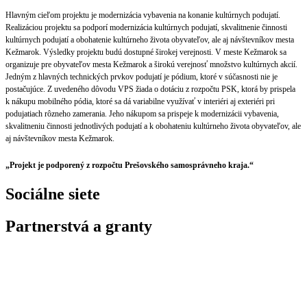
Hlavným cieľom projektu je modernizácia vybavenia na konanie kultúrnych podujatí.
Realizáciou projektu sa podporí modernizácia kultúrnych podujatí, skvalitnenie činnosti
kultúrnych podujatí a obohatenie kultúrneho života obyvateľov, ale aj návštevníkov mesta
Kežmarok. Výsledky projektu budú dostupné širokej verejnosti. V meste Kežmarok sa
organizuje pre obyvateľov mesta Kežmarok a širokú verejnosť množstvo kultúrnych akcií.
Jedným z hlavných technických prvkov podujatí je pódium, ktoré v súčasnosti nie je
postačujúce. Z uvedeného dôvodu VPS žiada o dotáciu z rozpočtu PSK, ktorá by prispela
k nákupu mobilného pódia, ktoré sa dá variabilne využívať v interiéri aj exteriéri pri
podujatiach rôzneho zamerania. Jeho nákupom sa prispeje k modernizácii vybavenia,
skvalitneniu činnosti jednotlivých podujatí a k obohateniu kultúrneho života obyvateľov, ale
aj návštevníkov mesta Kežmarok.
„Projekt je podporený z rozpočtu Prešovského samosprávneho kraja.“
Sociálne siete
Partnerstvá a granty