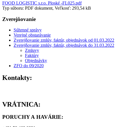
FOOD LOGISTIC s.r.o. Ploské -FL025.pdf
Typ súboru: PDF dokument, Veľkosť: 293,54 kB
Zverejňovanie
Súhrnné správy
Verejné obstarávanie
Zverejňovanie zmlúv, faktúr, objednávok od 01.03.2022
Zverejňovanie zmlúv, faktúr, objednávok do 31.03.2022
Zmluvy
Faktúry
Objednávky
ZFO do 09⁄2020
Kontakty:
VRÁTNICA:
PORUCHY A HAVÁRIE
: