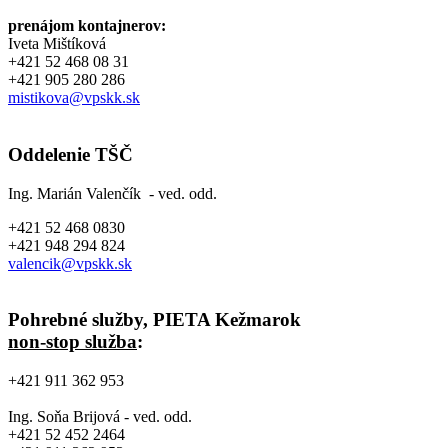
prenájom kontajnerov:
Iveta Mištíková
+421 52 468 08 31
+421 905 280 286
mistikova@vpskk.sk
Oddelenie TŠČ
Ing. Marián Valenčík - ved. odd.
+421 52 468 0830
+421 948 294 824
valencik@vpskk.sk
Pohrebné služby, PIETA Kežmarok
non-stop služba
:
+421 911 362 953
Ing. Soňa Brijová - ved. odd.
+421 52 452 2464