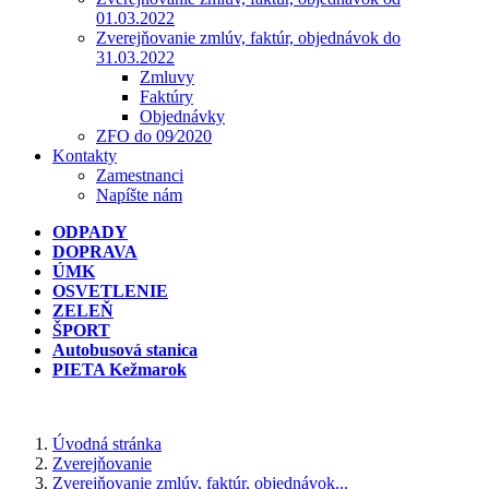
01.03.2022
Zverejňovanie zmlúv, faktúr, objednávok do
31.03.2022
Zmluvy
Faktúry
Objednávky
ZFO do 09⁄2020
Kontakty
Zamestnanci
Napíšte nám
ODPADY
DOPRAVA
ÚMK
OSVETLENIE
ZELEŇ
ŠPORT
Autobusová stanica
PIETA Kežmarok
Úvodná stránka
Zverejňovanie
Zverejňovanie zmlúv, faktúr, objednávok...