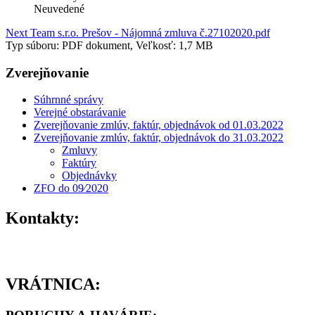
Neuvedené
Next Team s.r.o. Prešov - Nájomná zmluva č.27102020.pdf
Typ súboru: PDF dokument, Veľkosť: 1,7 MB
Zverejňovanie
Súhrnné správy
Verejné obstarávanie
Zverejňovanie zmlúv, faktúr, objednávok od 01.03.2022
Zverejňovanie zmlúv, faktúr, objednávok do 31.03.2022
Zmluvy
Faktúry
Objednávky
ZFO do 09⁄2020
Kontakty:
VRÁTNICA: