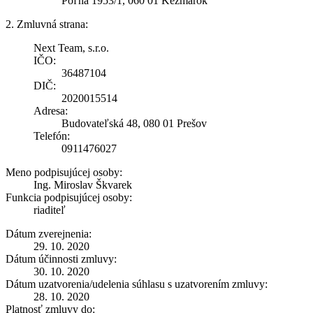
Poľná 1953/1, 060 01 Kežmarok
2. Zmluvná strana:
Next Team, s.r.o.
IČO:
36487104
DIČ:
2020015514
Adresa:
Budovateľská 48, 080 01 Prešov
Telefón:
0911476027
Meno podpisujúcej osoby:
Ing. Miroslav Škvarek
Funkcia podpisujúcej osoby:
riaditeľ
Dátum zverejnenia:
29. 10. 2020
Dátum účinnosti zmluvy:
30. 10. 2020
Dátum uzatvorenia/udelenia súhlasu s uzatvorením zmluvy:
28. 10. 2020
Platnosť zmluvy do: