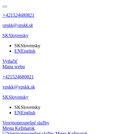
+421524680821
vpskk@vpskk.sk
SK
Slovensky
SK
Slovensky
EN
English
Vytlačiť
Mapa webu
+421524680821
vpskk@vpskk.sk
SK
Slovensky
SK
Slovensky
EN
English
Verejnoprospešné služby
Mesta Kežmarok