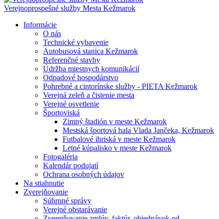
Verejnoprospešné služby Mesta Kežmarok
Informácie
O nás
Technické vybavenie
Autobusová stanica Kežmarok
Referenčné stavby
Údržba miestnych komunikácií
Odpadové hospodárstvo
Pohrebné a cintorínske služby - PIETA Kežmarok
Verejná zeleň a čistenie mesta
Verejné osvetlenie
Športoviská
Zimný štadión v meste Kežmarok
Mestská športová hala Vlada Jančeka, Kežmarok
Futbalové ihriská v meste Kežmarok
Letné kúpalisko v meste Kežmarok
Fotogaléria
Kalendár podujatí
Ochrana osobných údajov
Na stiahnutie
Zverejňovanie
Súhrnné správy
Verejné obstarávanie
Zverejňovanie zmlúv, faktúr, objednávok od