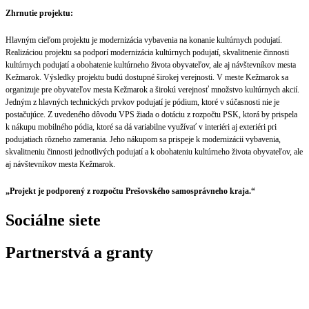
Zhrnutie projektu:
Hlavným cieľom projektu je modernizácia vybavenia na konanie kultúrnych podujatí.
Realizáciou projektu sa podporí modernizácia kultúrnych podujatí, skvalitnenie činnosti
kultúrnych podujatí a obohatenie kultúrneho života obyvateľov, ale aj návštevníkov mesta
Kežmarok. Výsledky projektu budú dostupné širokej verejnosti. V meste Kežmarok sa
organizuje pre obyvateľov mesta Kežmarok a širokú verejnosť množstvo kultúrnych akcií.
Jedným z hlavných technických prvkov podujatí je pódium, ktoré v súčasnosti nie je
postačujúce. Z uvedeného dôvodu VPS žiada o dotáciu z rozpočtu PSK, ktorá by prispela
k nákupu mobilného pódia, ktoré sa dá variabilne využívať v interiéri aj exteriéri pri
podujatiach rôzneho zamerania. Jeho nákupom sa prispeje k modernizácii vybavenia,
skvalitneniu činnosti jednotlivých podujatí a k obohateniu kultúrneho života obyvateľov, ale
aj návštevníkov mesta Kežmarok.
„Projekt je podporený z rozpočtu Prešovského samosprávneho kraja.“
Sociálne siete
Partnerstvá a granty