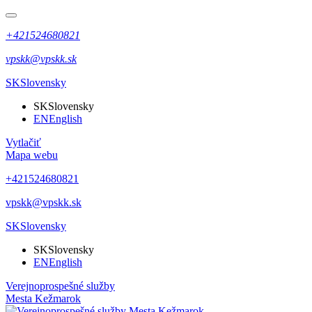
+421524680821
vpskk@vpskk.sk
SK
Slovensky
SK
Slovensky
EN
English
Vytlačiť
Mapa webu
+421524680821
vpskk@vpskk.sk
SK
Slovensky
SK
Slovensky
EN
English
Verejnoprospešné služby
Mesta Kežmarok