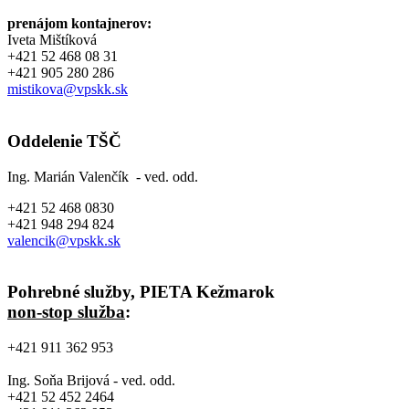
prenájom kontajnerov:
Iveta Mištíková
+421 52 468 08 31
+421 905 280 286
mistikova@vpskk.sk
Oddelenie TŠČ
Ing. Marián Valenčík - ved. odd.
+421 52 468 0830
+421 948 294 824
valencik@vpskk.sk
Pohrebné služby, PIETA Kežmarok
non-stop služba
:
+421 911 362 953
Ing. Soňa Brijová - ved. odd.
+421 52 452 2464