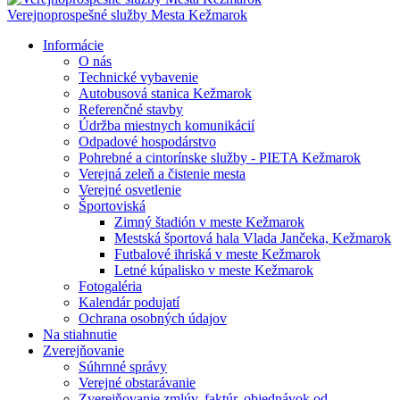
Verejnoprospešné služby Mesta Kežmarok
Informácie
O nás
Technické vybavenie
Autobusová stanica Kežmarok
Referenčné stavby
Údržba miestnych komunikácií
Odpadové hospodárstvo
Pohrebné a cintorínske služby - PIETA Kežmarok
Verejná zeleň a čistenie mesta
Verejné osvetlenie
Športoviská
Zimný štadión v meste Kežmarok
Mestská športová hala Vlada Jančeka, Kežmarok
Futbalové ihriská v meste Kežmarok
Letné kúpalisko v meste Kežmarok
Fotogaléria
Kalendár podujatí
Ochrana osobných údajov
Na stiahnutie
Zverejňovanie
Súhrnné správy
Verejné obstarávanie
Zverejňovanie zmlúv, faktúr, objednávok od