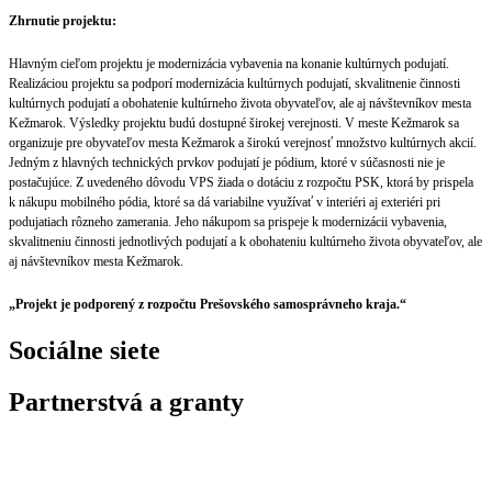
Zhrnutie projektu:
Hlavným cieľom projektu je modernizácia vybavenia na konanie kultúrnych podujatí.
Realizáciou projektu sa podporí modernizácia kultúrnych podujatí, skvalitnenie činnosti
kultúrnych podujatí a obohatenie kultúrneho života obyvateľov, ale aj návštevníkov mesta
Kežmarok. Výsledky projektu budú dostupné širokej verejnosti. V meste Kežmarok sa
organizuje pre obyvateľov mesta Kežmarok a širokú verejnosť množstvo kultúrnych akcií.
Jedným z hlavných technických prvkov podujatí je pódium, ktoré v súčasnosti nie je
postačujúce. Z uvedeného dôvodu VPS žiada o dotáciu z rozpočtu PSK, ktorá by prispela
k nákupu mobilného pódia, ktoré sa dá variabilne využívať v interiéri aj exteriéri pri
podujatiach rôzneho zamerania. Jeho nákupom sa prispeje k modernizácii vybavenia,
skvalitneniu činnosti jednotlivých podujatí a k obohateniu kultúrneho života obyvateľov, ale
aj návštevníkov mesta Kežmarok.
„Projekt je podporený z rozpočtu Prešovského samosprávneho kraja.“
Sociálne siete
Partnerstvá a granty