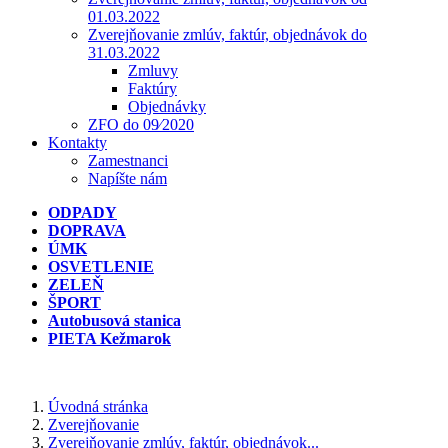
01.03.2022
Zverejňovanie zmlúv, faktúr, objednávok do
31.03.2022
Zmluvy
Faktúry
Objednávky
ZFO do 09⁄2020
Kontakty
Zamestnanci
Napíšte nám
ODPADY
DOPRAVA
ÚMK
OSVETLENIE
ZELEŇ
ŠPORT
Autobusová stanica
PIETA Kežmarok
Úvodná stránka
Zverejňovanie
Zverejňovanie zmlúv, faktúr, objednávok...