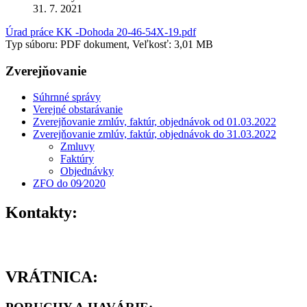
31. 7. 2021
Úrad práce KK -Dohoda 20-46-54X-19.pdf
Typ súboru: PDF dokument, Veľkosť: 3,01 MB
Zverejňovanie
Súhrnné správy
Verejné obstarávanie
Zverejňovanie zmlúv, faktúr, objednávok od 01.03.2022
Zverejňovanie zmlúv, faktúr, objednávok do 31.03.2022
Zmluvy
Faktúry
Objednávky
ZFO do 09⁄2020
Kontakty:
VRÁTNICA: