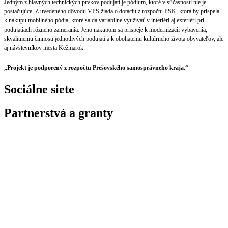
Jedným z hlavných technických prvkov podujatí je pódium, ktoré v súčasnosti nie je
postačujúce. Z uvedeného dôvodu VPS žiada o dotáciu z rozpočtu PSK, ktorá by prispela
k nákupu mobilného pódia, ktoré sa dá variabilne využívať v interiéri aj exteriéri pri
podujatiach rôzneho zamerania. Jeho nákupom sa prispeje k modernizácii vybavenia,
skvalitneniu činnosti jednotlivých podujatí a k obohateniu kultúrneho života obyvateľov, ale
aj návštevníkov mesta Kežmarok.
„Projekt je podporený z rozpočtu Prešovského samosprávneho kraja.“
Sociálne siete
Partnerstvá a granty