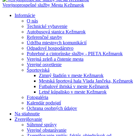
Verejnoprospešné služby Mesta Kežmarok
Informácie
O nás
Technické vybavenie
Autobusová stanica Kežmarok
Referenčné stavby
Údržba miestnych komunikácií
Odpadové hospodárstvo
Pohrebné a cintorínske služby - PIETA Kežmarok
Verejná zeleň a čistenie mesta
Verejné osvetlenie
Športoviská
Zimný štadión v meste Kežmarok
Mestská športová hala Vlada Jančeka, Kežmarok
Futbalové ihriská v meste Kežmarok
Letné kúpalisko v meste Kežmarok
Fotogaléria
Kalendár podujatí
Ochrana osobných údajov
Na stiahnutie
Zverejňovanie
Súhrnné správy
Verejné obstarávanie
Zverejňovanie zmlúv, faktúr, objednávok od