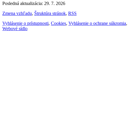
Posledná aktualizácia: 29. 7. 2026
Zmena vzhľadu
,
Štruktúra stránok
,
RSS
Vyhlásenie o prístupnosti
,
Cookies
,
Vyhlásenie o ochrane súkromia
,
Webové sídlo