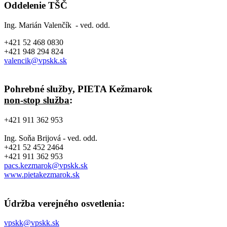
Oddelenie TŠČ
Ing. Marián Valenčík - ved. odd.
+421 52 468 0830
+421 948 294 824
valencik@vpskk.sk
Pohrebné služby, PIETA Kežmarok
non-stop služba
:
+421 911 362 953
Ing. Soňa Brijová - ved. odd.
+421 52 452 2464
+421 911 362 953
pacs.kezmarok@vpskk.sk
www.pietakezmarok.sk
Údržba verejného osvetlenia:
vpskk@vpskk.sk