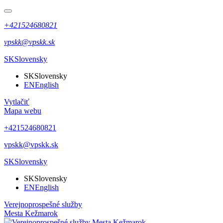
+421524680821
vpskk@vpskk.sk
SK
Slovensky
SK
Slovensky
EN
English
Vytlačiť
Mapa webu
+421524680821
vpskk@vpskk.sk
SK
Slovensky
SK
Slovensky
EN
English
Verejnoprospešné služby
Mesta Kežmarok