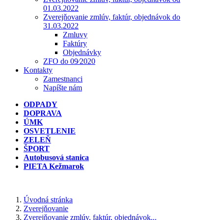
01.03.2022
Zverejňovanie zmlúv, faktúr, objednávok do
31.03.2022
Zmluvy
Faktúry
Objednávky
ZFO do 09⁄2020
Kontakty
Zamestnanci
Napíšte nám
ODPADY
DOPRAVA
ÚMK
OSVETLENIE
ZELEŇ
ŠPORT
Autobusová stanica
PIETA Kežmarok
Úvodná stránka
Zverejňovanie
Zverejňovanie zmlúv, faktúr, objednávok...