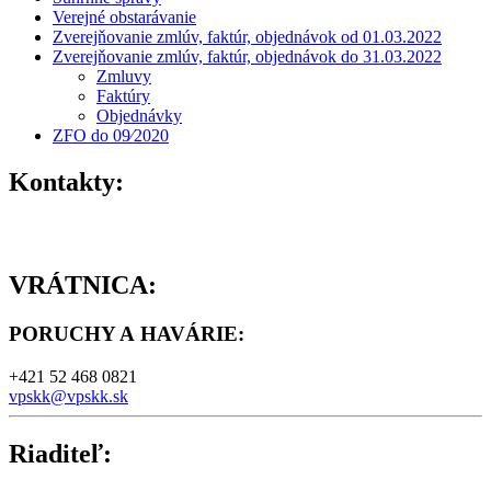
Verejné obstarávanie
Zverejňovanie zmlúv, faktúr, objednávok od 01.03.2022
Zverejňovanie zmlúv, faktúr, objednávok do 31.03.2022
Zmluvy
Faktúry
Objednávky
ZFO do 09⁄2020
Kontakty:
VRÁTNICA:
PORUCHY A HAVÁRIE
:
+421 52 468 0821
vpskk@vpskk.sk
Riaditeľ: