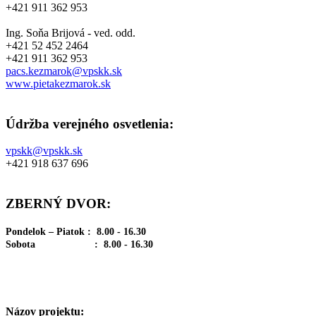
+421 911 362 953
Ing. Soňa Brijová - ved. odd.
+421 52 452 2464
+421 911 362 953
pacs.kezmarok@vpskk.sk
www.pietakezmarok.sk
Údržba verejného osvetlenia:
vpskk@vpskk.sk
+421 918 637 696
ZBERNÝ DVOR:
Pondelok – Piatok : 8.00 - 16.30
Sobota : 8.00 - 16.30
Názov projektu: