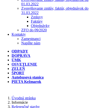
01.03.2022
Zverejňovanie zmlúv, faktúr, objednávok do
31.03.2022
Zmluvy
Faktúry
Objednávky
ZFO do 09⁄2020
Kontakty
Zamestnanci
Napíšte nám
ODPADY
DOPRAVA
ÚMK
OSVETLENIE
ZELEŇ
ŠPORT
Autobusová stanica
PIETA Kežmarok
Úvodná stránka
Informácie
Referenčné stavby