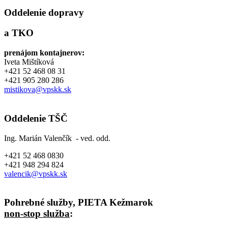
Oddelenie dopravy
a TKO
prenájom kontajnerov:
Iveta Mištíková
+421 52 468 08 31
+421 905 280 286
mistikova@vpskk.sk
Oddelenie TŠČ
Ing. Marián Valenčík - ved. odd.
+421 52 468 0830
+421 948 294 824
valencik@vpskk.sk
Pohrebné služby, PIETA Kežmarok
non-stop služba
: