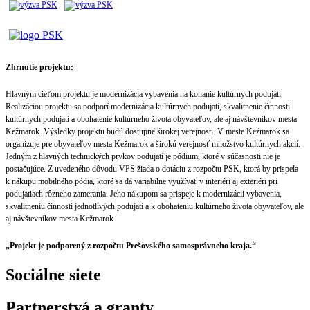
Zhrnutie projektu:
Hlavným cieľom projektu je modernizácia vybavenia na konanie kultúrnych podujatí.
Realizáciou projektu sa podporí modernizácia kultúrnych podujatí, skvalitnenie činnosti
kultúrnych podujatí a obohatenie kultúrneho života obyvateľov, ale aj návštevníkov mesta
Kežmarok. Výsledky projektu budú dostupné širokej verejnosti. V meste Kežmarok sa
organizuje pre obyvateľov mesta Kežmarok a širokú verejnosť množstvo kultúrnych akcií.
Jedným z hlavných technických prvkov podujatí je pódium, ktoré v súčasnosti nie je
postačujúce. Z uvedeného dôvodu VPS žiada o dotáciu z rozpočtu PSK, ktorá by prispela
k nákupu mobilného pódia, ktoré sa dá variabilne využívať v interiéri aj exteriéri pri
podujatiach rôzneho zamerania. Jeho nákupom sa prispeje k modernizácii vybavenia,
skvalitneniu činnosti jednotlivých podujatí a k obohateniu kultúrneho života obyvateľov, ale
aj návštevníkov mesta Kežmarok.
„Projekt je podporený z rozpočtu Prešovského samosprávneho kraja.“
Sociálne siete
Partnerstvá a granty