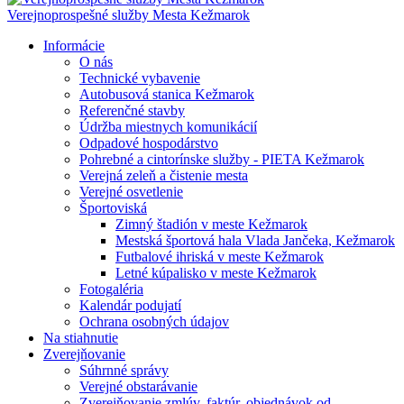
Verejnoprospešné služby Mesta Kežmarok
Informácie
O nás
Technické vybavenie
Autobusová stanica Kežmarok
Referenčné stavby
Údržba miestnych komunikácií
Odpadové hospodárstvo
Pohrebné a cintorínske služby - PIETA Kežmarok
Verejná zeleň a čistenie mesta
Verejné osvetlenie
Športoviská
Zimný štadión v meste Kežmarok
Mestská športová hala Vlada Jančeka, Kežmarok
Futbalové ihriská v meste Kežmarok
Letné kúpalisko v meste Kežmarok
Fotogaléria
Kalendár podujatí
Ochrana osobných údajov
Na stiahnutie
Zverejňovanie
Súhrnné správy
Verejné obstarávanie
Zverejňovanie zmlúv, faktúr, objednávok od