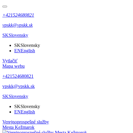
+421524680821
vpskk@vpskk.sk
SK
Slovensky
SK
Slovensky
EN
English
Vytlačiť
Mapa webu
+421524680821
vpskk@vpskk.sk
SK
Slovensky
SK
Slovensky
EN
English
Verejnoprospešné služby
Mesta Kežmarok