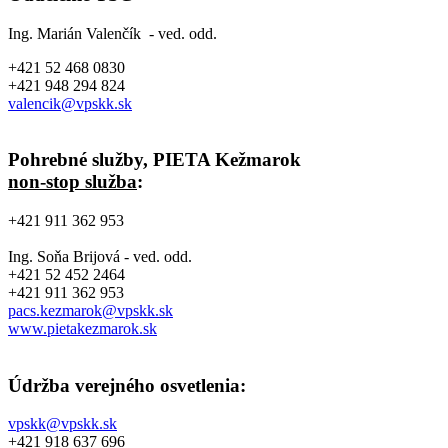
Ing. Marián Valenčík - ved. odd.
+421 52 468 0830
+421 948 294 824
valencik@vpskk.sk
Pohrebné služby, PIETA Kežmarok
non-stop služba
:
+421 911 362 953
Ing. Soňa Brijová - ved. odd.
+421 52 452 2464
+421 911 362 953
pacs.kezmarok@vpskk.sk
www.pietakezmarok.sk
Údržba verejného osvetlenia:
vpskk@vpskk.sk
+421 918 637 696