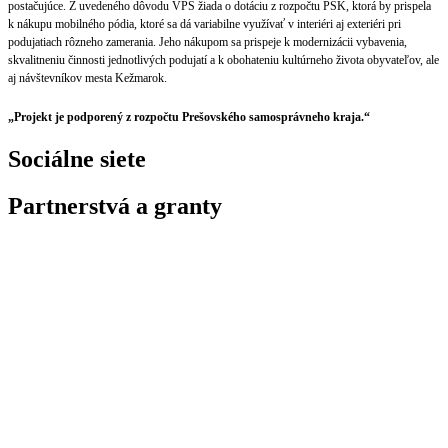
postačujúce. Z uvedeného dôvodu VPS žiada o dotáciu z rozpočtu PSK, ktorá by prispela
k nákupu mobilného pódia, ktoré sa dá variabilne využívať v interiéri aj exteriéri pri
podujatiach rôzneho zamerania. Jeho nákupom sa prispeje k modernizácii vybavenia,
skvalitneniu činnosti jednotlivých podujatí a k obohateniu kultúrneho života obyvateľov, ale
aj návštevníkov mesta Kežmarok.
„Projekt je podporený z rozpočtu Prešovského samosprávneho kraja.“
Sociálne siete
Partnerstvá a granty