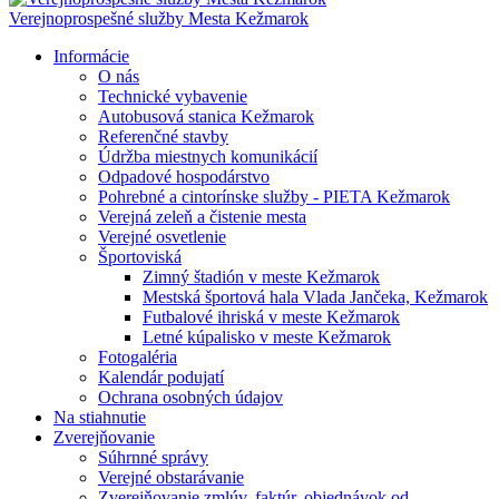
Verejnoprospešné služby Mesta Kežmarok
Informácie
O nás
Technické vybavenie
Autobusová stanica Kežmarok
Referenčné stavby
Údržba miestnych komunikácií
Odpadové hospodárstvo
Pohrebné a cintorínske služby - PIETA Kežmarok
Verejná zeleň a čistenie mesta
Verejné osvetlenie
Športoviská
Zimný štadión v meste Kežmarok
Mestská športová hala Vlada Jančeka, Kežmarok
Futbalové ihriská v meste Kežmarok
Letné kúpalisko v meste Kežmarok
Fotogaléria
Kalendár podujatí
Ochrana osobných údajov
Na stiahnutie
Zverejňovanie
Súhrnné správy
Verejné obstarávanie
Zverejňovanie zmlúv, faktúr, objednávok od