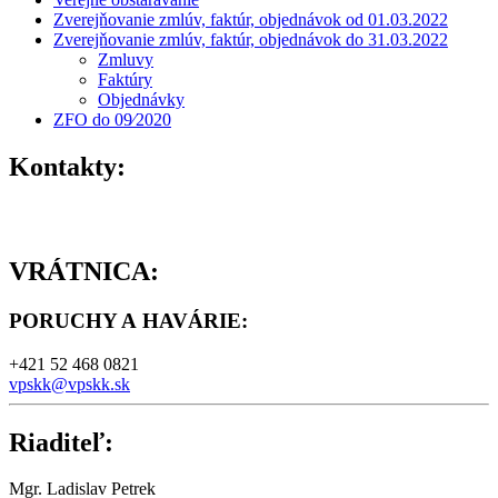
Zverejňovanie zmlúv, faktúr, objednávok od 01.03.2022
Zverejňovanie zmlúv, faktúr, objednávok do 31.03.2022
Zmluvy
Faktúry
Objednávky
ZFO do 09⁄2020
Kontakty:
VRÁTNICA:
PORUCHY A HAVÁRIE
:
+421 52 468 0821
vpskk@vpskk.sk
Riaditeľ:
Mgr. Ladislav Petrek