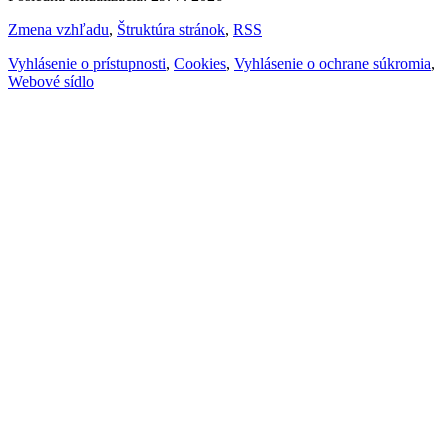
Zmena vzhľadu
,
Štruktúra stránok
,
RSS
Vyhlásenie o prístupnosti
,
Cookies
,
Vyhlásenie o ochrane súkromia
,
Webové sídlo