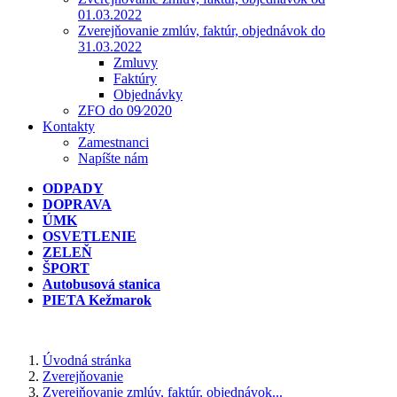
01.03.2022
Zverejňovanie zmlúv, faktúr, objednávok do
31.03.2022
Zmluvy
Faktúry
Objednávky
ZFO do 09⁄2020
Kontakty
Zamestnanci
Napíšte nám
ODPADY
DOPRAVA
ÚMK
OSVETLENIE
ZELEŇ
ŠPORT
Autobusová stanica
PIETA Kežmarok
Úvodná stránka
Zverejňovanie
Zverejňovanie zmlúv, faktúr, objednávok...