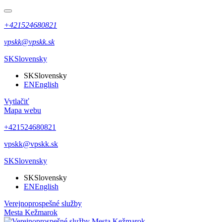
+421524680821
vpskk@vpskk.sk
SK
Slovensky
SK
Slovensky
EN
English
Vytlačiť
Mapa webu
+421524680821
vpskk@vpskk.sk
SK
Slovensky
SK
Slovensky
EN
English
Verejnoprospešné služby
Mesta Kežmarok